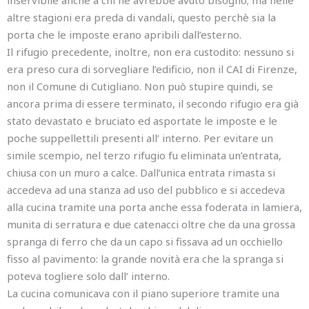
inservibile anche a chi ne avrebbe avuto bisogno; ma nelle
altre stagioni era preda di vandali, questo perchè sia la
porta che le imposte erano apribili dall’esterno.
Il rifugio precedente, inoltre, non era custodito: nessuno si
era preso cura di sorvegliare l’edificio, non il CAI di Firenze,
non il Comune di Cutigliano. Non può stupire quindi, se
ancora prima di essere terminato, il secondo rifugio era già
stato devastato e bruciato ed asportate le imposte e le
poche suppellettili presenti all’ interno. Per evitare un
simile scempio, nel terzo rifugio fu eliminata un’entrata,
chiusa con un muro a calce. Dall’unica entrata rimasta si
accedeva ad una stanza ad uso del pubblico e si accedeva
alla cucina tramite una porta anche essa foderata in lamiera,
munita di serratura e due catenacci oltre che da una grossa
spranga di ferro che da un capo si fissava ad un occhiello
fisso al pavimento: la grande novità era che la spranga si
poteva togliere solo dall’ interno.
La cucina comunicava con il piano superiore tramite una