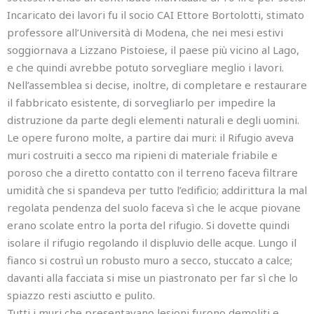
Incaricato dei lavori fu il socio CAI Ettore Bortolotti, stimato
professore all’Università di Modena, che nei mesi estivi
soggiornava a Lizzano Pistoiese, il paese più vicino al Lago,
e che quindi avrebbe potuto sorvegliare meglio i lavori.
Nell’assemblea si decise, inoltre, di completare e restaurare
il fabbricato esistente, di sorvegliarlo per impedire la
distruzione da parte degli elementi naturali e degli uomini.
Le opere furono molte, a partire dai muri: il Rifugio aveva
muri costruiti a secco ma ripieni di materiale friabile e
poroso che a diretto contatto con il terreno faceva filtrare
umidità che si spandeva per tutto l’edificio; addirittura la mal
regolata pendenza del suolo faceva sì che le acque piovane
erano scolate entro la porta del rifugio. Si dovette quindi
isolare il rifugio regolando il displuvio delle acque. Lungo il
fianco si costruì un robusto muro a secco, stuccato a calce;
davanti alla facciata si mise un piastronato per far sì che lo
spiazzo resti asciutto e pulito.
Tutti i muri che presentavano lesioni furono demoliti e