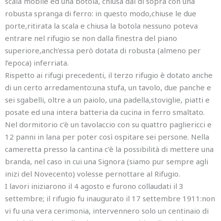
scala mobile ed una botola, chiusa dal di sopra con una
robusta spranga di ferro: in questo modo,chiuse le due
porte,ritirata la scala e chiusa la botola nessuno poteva
entrare nel rifugio se non dalla finestra del piano
superiore,anch’essa però dotata di robusta (almeno per
l’epoca) inferriata.
Rispetto ai rifugi precedenti, il terzo rifugio è dotato anche
di un certo arredamento:una stufa, un tavolo, due panche e
sei sgabelli, oltre a un paiolo, una padella,stoviglie, piatti e
posate ed una intera batteria da cucina in ferro smaltato.
Nel dormitorio c’è un tavolaccio con su quattro pagliericci e
12 panni in lana per poter così ospitare sei persone. Nella
cameretta presso la cantina c’è la possibilità di mettere una
branda, nel caso in cui una Signora (siamo pur sempre agli
inizi del Novecento) volesse pernottare al Rifugio.
I lavori iniziarono il 4 agosto e furono collaudati il 3
settembre; il rifugio fu inaugurato il 17 settembre 1911:non
vi fu una vera cerimonia, intervennero solo un centinaio di