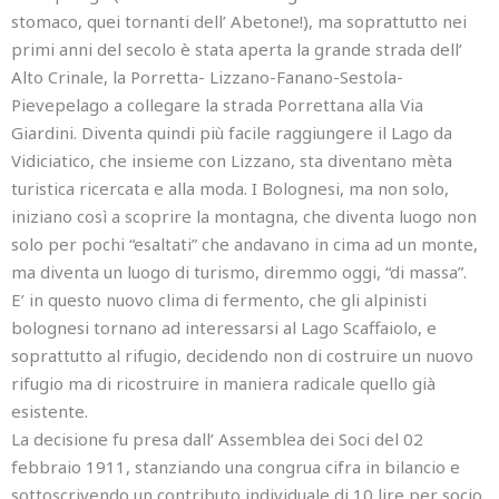
stomaco, quei tornanti dell’ Abetone!), ma soprattutto nei
primi anni del secolo è stata aperta la grande strada dell’
Alto Crinale, la Porretta- Lizzano-Fanano-Sestola-
Pievepelago a collegare la strada Porrettana alla Via
Giardini. Diventa quindi più facile raggiungere il Lago da
Vidiciatico, che insieme con Lizzano, sta diventano mèta
turistica ricercata e alla moda. I Bolognesi, ma non solo,
iniziano così a scoprire la montagna, che diventa luogo non
solo per pochi “esaltati” che andavano in cima ad un monte,
ma diventa un luogo di turismo, diremmo oggi, “di massa”.
E’ in questo nuovo clima di fermento, che gli alpinisti
bolognesi tornano ad interessarsi al Lago Scaffaiolo, e
soprattutto al rifugio, decidendo non di costruire un nuovo
rifugio ma di ricostruire in maniera radicale quello già
esistente.
La decisione fu presa dall’ Assemblea dei Soci del 02
febbraio 1911, stanziando una congrua cifra in bilancio e
sottoscrivendo un contributo individuale di 10 lire per socio.