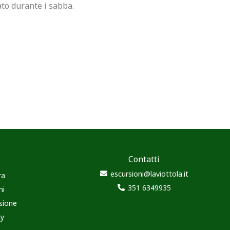
ato durante i sabba.
Contatti
escursioni@laviottola.it
ra
351 6349935
ni
sione
cy