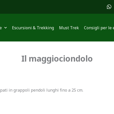
W
h
a
t
s
e
Escursioni & Trekking
Must Trek
Consigli per le 
a
p
p
Il maggiociondolo
ppati in grappoli pendoli lunghi fino a 25 cm.