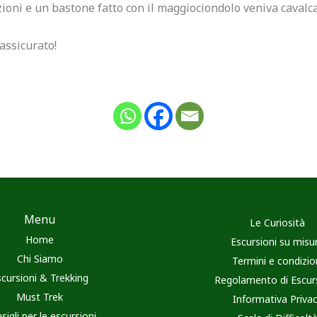
zioni e un bastone fatto con il maggiociondolo veniva cavalc
assicurato!
Menu
Le Curiosità
Home
Escursioni su misu
Chi Siamo
Termini e condizio
scursioni & Trekking
Regolamento di Escur
Must Trek
Informativa Priva
sigli per le escursioni