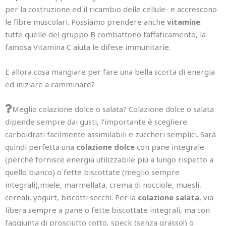
per la costruzione ed il ricambio delle cellule- e accrescono
le fibre muscolari. Possiamo prendere anche
vitamine
:
tutte quelle del gruppo B combattono l’affaticamento, la
famosa Vitamina C aiuta le difese immunitarie.
E allora cosa mangiare per fare una bella scorta di energia
ed iniziare a camminare?
Meglio colazione dolce o salata? Colazione dolce o salata
dipende sempre dai gusti, l’importante è scegliere
carboidrati facilmente assimilabili e zuccheri semplici. Sarà
quindi perfetta una
colazione
dolce
con pane integrale
(perché fornisce energia utilizzabile più a lungo rispetto a
quello bianco) o fette biscottate (meglio sempre
integrali),miele, marmellata, crema di nocciole, muesli,
cereali, yogurt, biscotti secchi. Per la
colazione salata
, via
libera sempre a pane o fette biscottate integrali, ma con
l’aggiunta di prosciutto cotto, speck (senza grasso!) o