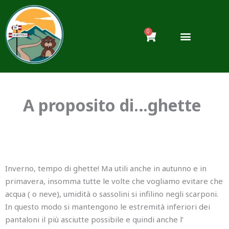
Vai
al
contenuto
0
Carrello
A proposito di…ghette
Inverno, tempo di ghette! Ma utili anche in autunno e in
primavera, insomma tutte le volte che vogliamo evitare che
acqua ( o neve), umidità o sassolini si infilino negli scarponi.
In questo modo si mantengono le estremità inferiori dei
pantaloni il più asciutte possibile e quindi anche l’