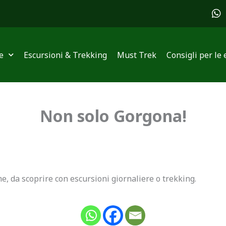
W
h
a
t
s
e
Escursioni & Trekking
Must Trek
Consigli per le 
a
p
p
Non solo Gorgona!
ime, da scoprire con escursioni giornaliere o trekking.