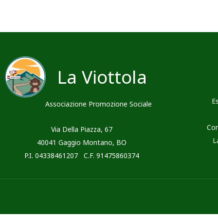
La Viottola
E
Associazione Promozione Sociale
Con
Via Della Piazza, 67
L
40041 Gaggio Montano, BO
P.I. 04338461207 C.F. 91475860374