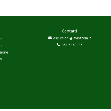
Contatti
escursioni@laviottola.it
ra
351 6349935
ni
sione
cy
à