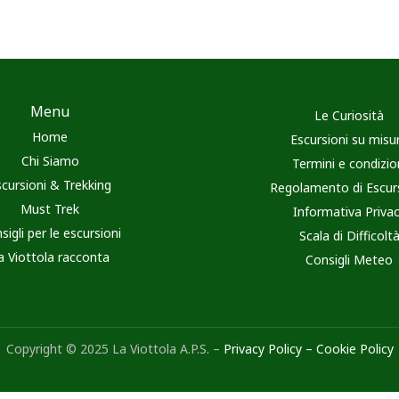
Menu
Le Curiosità
Home
Escursioni su misu
Chi Siamo
Termini e condizio
scursioni & Trekking
Regolamento di Escur
Must Trek
Informativa Priva
sigli per le escursioni
Scala di Difficolt
a Viottola racconta
Consigli Meteo
Copyright © 2025 La Viottola A.P.S. –
Privacy Policy
–
Cookie Policy