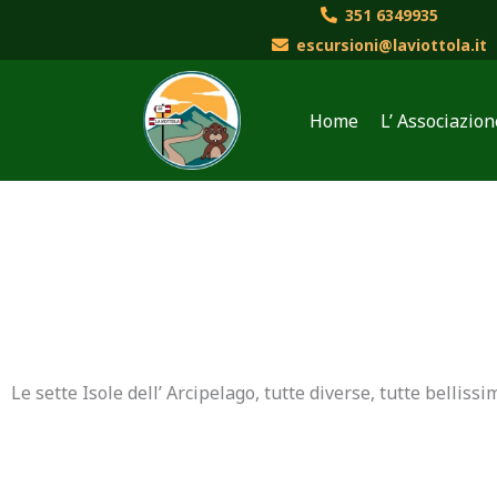
Vai
351 6349935
al
escursioni@laviottola.it
contenuto
Home
L’ Associazion
Le sette Isole dell’ Arcipelago, tutte diverse, tutte belliss