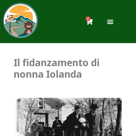
Vai
al
contenuto
0
Carrello
Il fidanzamento di
nonna Iolanda