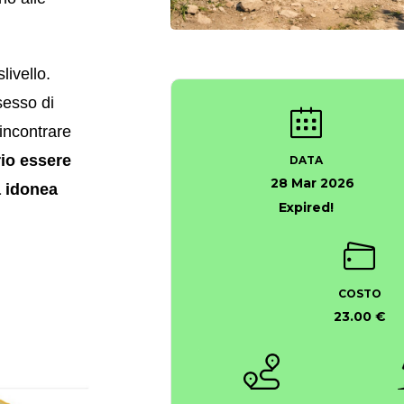
livello.
sesso di
 incontrare
io essere
DATA
28 Mar 2026
a idonea
Expired!
COSTO
23.00 €