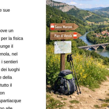
e sue
dove un
er la fisica
iunge il
enola, nel
i sentieri
 dei luoghi
e della
utto il
con
 spartiacque
no alle