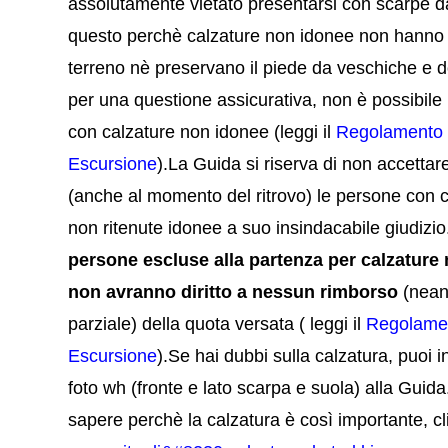
assolutamente vietato presentarsi con scarpe d
questo perchè calzature non idonee non hanno
terreno nè preservano il piede da veschiche e d
per una questione assicurativa, non è possibile
con calzature non idonee (leggi il
Regolamento 
Escursione
).La Guida si riserva di non accettare
(anche al momento del ritrovo) le persone
con c
non ritenute idonee a suo insindacabile giudizi
persone escluse alla partenza per calzature
non
avranno diritto a nessun rimborso
(nea
parziale) della quota versata
( leggi il
Regolamen
Escursione
).
S
e hai dubbi sulla calzatura,
pu
oi 
foto wh (fronte e lato scarpa e suola) alla Guid
sapere perchè la calzatura è così importante, c