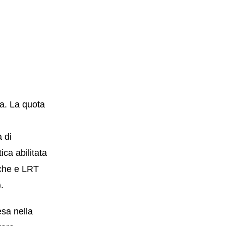
a. La quota
 di
ca abilitata
iche e LRT
).
sa nella