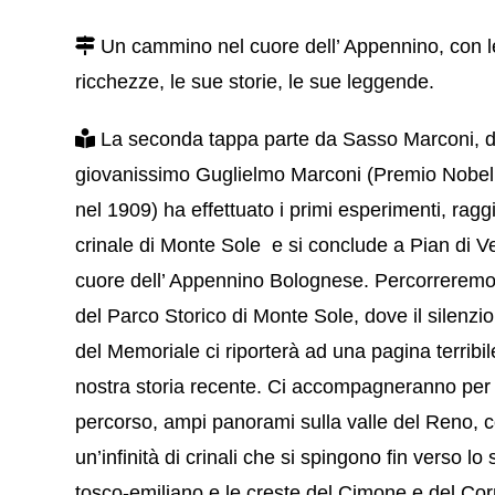
Un cammino nel cuore dell’ Appennino, con l
ricchezze, le sue storie, le sue leggende.
La seconda tappa parte da Sasso Marconi, 
giovanissimo Guglielmo Marconi (Premio Nobel p
nel 1909) ha effettuato i primi esperimenti, ragg
crinale di Monte Sole e si conclude a Pian di V
cuore dell’ Appennino Bolognese. Percorreremo 
del Parco Storico di Monte Sole, dove il silenzio
del Memoriale ci riporterà ad una pagina terribil
nostra storia recente. Ci accompagneranno per t
percorso, ampi panorami sulla valle del Reno, 
un’infinità di crinali che si spingono fin verso lo
tosco-emiliano e le creste del Cimone e del Cor