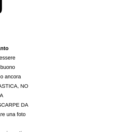
nto
essere
n buono
gio ancora
NASTICA, NO
A
 SCARPE DA
are una foto