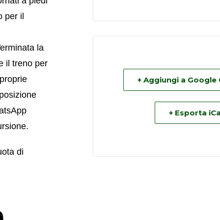
rnati a piedi
 per il
erminata la
 il treno per
 proprie
+ Aggiungi a Google
 posizione
hatsApp
+ Esporta iCa
ursione.
uota di