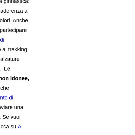
a ginnastica:
 aderenza al
olori. Anche
 partecipare
di
 al trekking
alzature
o.
Le
 non idonee,
nche
to di
inviare una
a.
Se vuoi
licca su
A