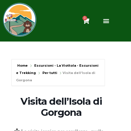
Vai
al
contenuto
0
Carrello
Home
Escursioni - La Viottola - Escursioni
e Trekking
Per tutti
Visita dell’Isola di
Gorgona
Visita dell’Isola di
Gorgona