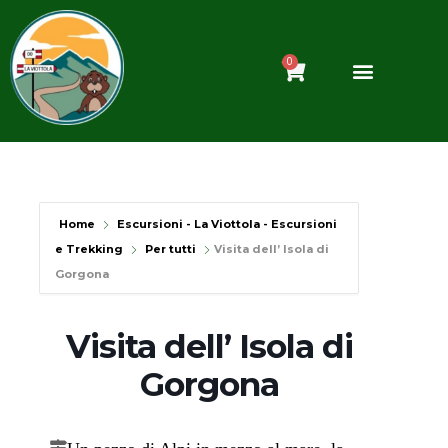
Vai
al
contenuto
0
Carrello
Home
Escursioni - La Viottola - Escursioni
e Trekking
Per tutti
Visita dell’ Isola di
Gorgona
Visita dell’ Isola di
Gorgona