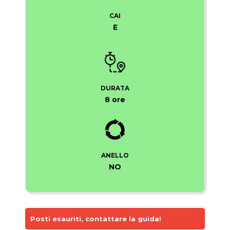
CAI
E
DURATA
8 ore
ANELLO
NO
Posti esauriti, contattare la guida!