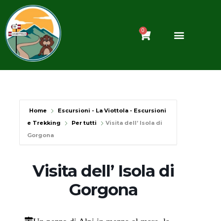
Vai
al
contenuto
0
Carrello
Home
Escursioni - La Viottola - Escursioni
e Trekking
Per tutti
Visita dell’ Isola di
Gorgona
Visita dell’ Isola di
Gorgona