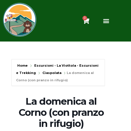
Vai
al
contenuto
0
Carrello
Home
Escursioni - La Viottola - Escursioni
e Trekking
Ciaspolata
La domenica al
Corno (con pranzo in rifugio)
La domenica al
Corno (con pranzo
in rifugio)