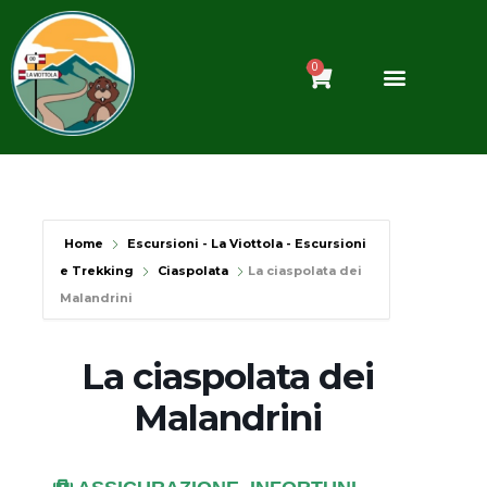
Vai
al
contenuto
0
Carrello
Home
Escursioni - La Viottola - Escursioni
e Trekking
Ciaspolata
La ciaspolata dei
Malandrini
La ciaspolata dei
Malandrini