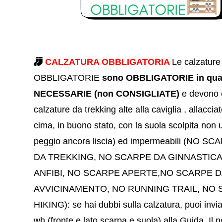
CALZATURA OBBLIGATORIA
Le calzature
OBBLIGATORIE
sono OBBLIGATORIE in qua
NECESSARIE (non CONSIGLIATE
)
e devono 
calzature da trekking alte alla caviglia , allacciat
cima, in buono stato, con la suola scolpita non 
peggio ancora liscia) ed impermeabili (NO 
DA TREKKING, NO SCARPE DA GINNASTICA
ANFIBI, NO SCARPE APERTE,NO SCARPE D
AVVICINAMENTO, NO RUNNING TRAIL, NO
HIKIN
G): se hai dubbi sulla calzatura, puoi invi
wh (fronte e lato scarpa e suola) alla Guida. Il n