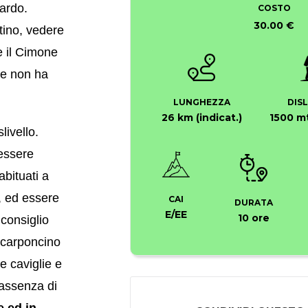
ardo.
COSTO
30.00 €
tino, vedere
re il Cimone
he non ha
LUNGHEZZA
DIS
26 km (indicat.)
1500 mt
livello.
 essere
abituati a
 ed essere
CAI
DURATA
E/EE
10 ore
 consiglio
scarponcino
le caviglie e
 assenza di