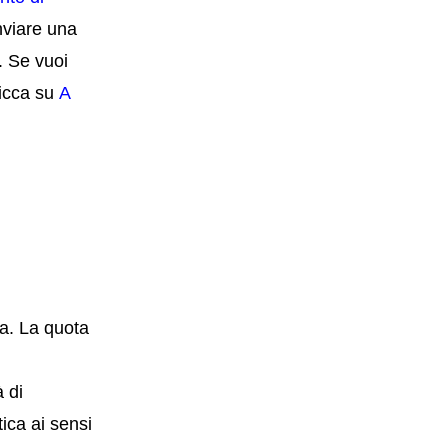
inviare una
a.
Se vuoi
licca su
A
a. La quota
 di
ica ai sensi