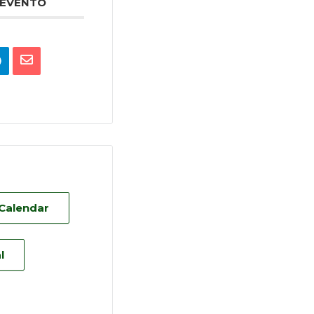
 EVENTO
 Calendar
l