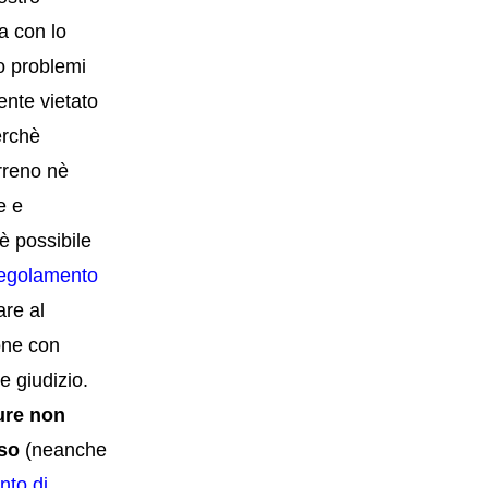
a con lo
o problemi
ente vietato
erchè
rreno nè
e e
è possibile
egolamento
are al
one
con
e giudizio.
ure non
rso
(neanche
to di