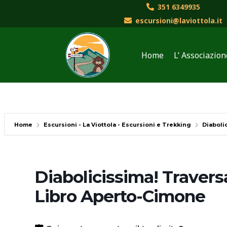
Vai
351 6349935
al
escursioni@laviottola.it
contenuto
Home
L’ Associazion
Home
Escursioni - La Viottola - Escursioni e Trekking
Diaboli
Diabolicissima! Travers
Libro Aperto-Cimone