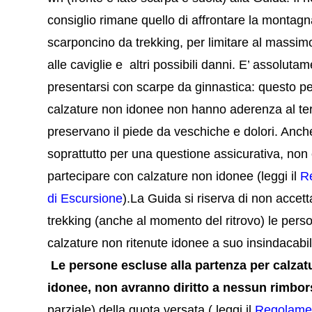
consiglio rimane quello di affrontare la montagn
scarponcino da trekking, per limitare al massim
alle caviglie e altri possibili danni.
E’ assolutam
presentarsi con scarpe da ginnastica: questo p
calzature non idonee non hanno aderenza al te
preservano il piede da veschiche e dolori. Anch
soprattutto per una questione assicurativa, non 
partecipare con calzature non idonee (leggi il
R
di Escursione
).La Guida si riserva di non accett
trekking (anche al momento del ritrovo) le pers
calzature non ritenute idonee a suo insindacabil
Le persone escluse alla partenza per calzat
idonee, non
avranno diritto a nessun rimbo
parziale) della quota versata
( leggi il
Regolamen