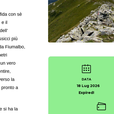
fida con sè
e il
dell’
sicci più
 da Fiumalbo,
etri
 un vero
ntire,
verso la
DATA
18 Lug 2026
i pronto a
Expired!
 si ha la