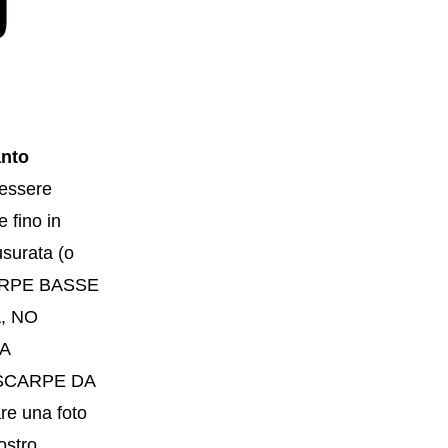
nto
essere
e fino in
usurata (o
SCARPE BASSE
, NO
A
 SCARPE DA
are una foto
ostro