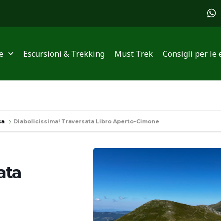
W
h
a
t
s
e
Escursioni & Trekking
Must Trek
Consigli per le 
a
p
p
ca
Diabolicissima! Traversata Libro Aperto-Cimone
ata