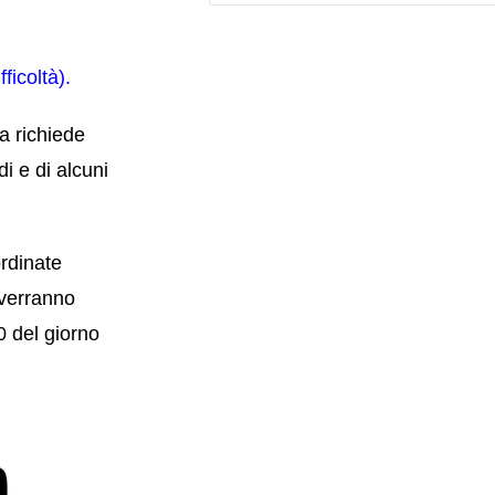
fficoltà).
a richiede
i e di alcuni
rdinate
 verranno
 del giorno