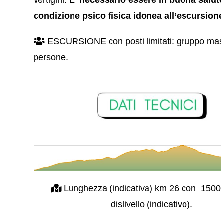
vertigini.
E’ necessario essere in buona salut
condizione psico fisica idonea all’escursion
ESCURSIONE con posti limitati: gruppo ma
persone.
Lunghezza (indicativa) km 26 con 1500 
dislivello (indicativo).