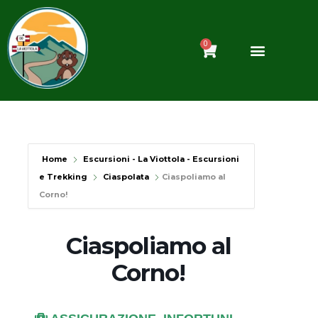
Vai
al
contenuto
0
Carrello
Home
Escursioni - La Viottola - Escursioni
e Trekking
Ciaspolata
Ciaspoliamo al
Corno!
Ciaspoliamo al
Corno!