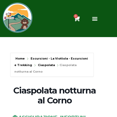
Vai
al
contenuto
0
Carrello
Home
Escursioni - La Viottola - Escursioni
e Trekking
Ciaspolata
Ciaspolata
notturna al Corno
Ciaspolata notturna
al Corno