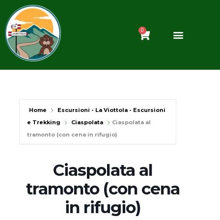
Vai
al
contenuto
0
Carrello
Home
Escursioni - La Viottola - Escursioni
e Trekking
Ciaspolata
Ciaspolata al
tramonto (con cena in rifugio)
Ciaspolata al
tramonto (con cena
in rifugio)