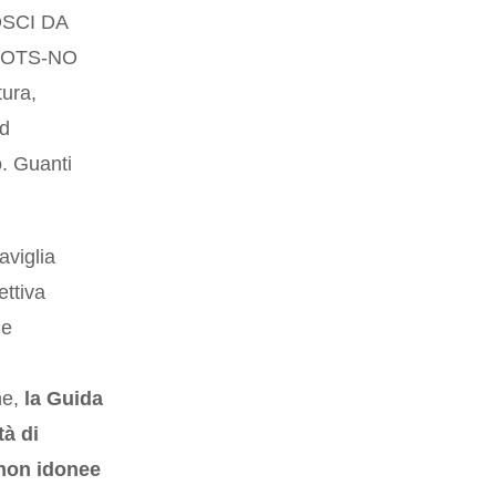
OSCI DA
OOTS-NO
tura,
ed
o. Guanti
aviglia
ettiva
 e
ne,
la Guida
tà di
 non idonee