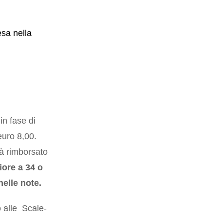
sa nella
in fase di
euro 8,00.
rà rimborsato
iore a 34 o
nelle note.
 alle Scale-