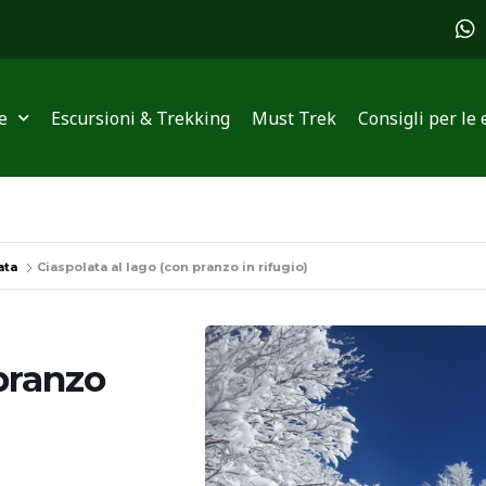
W
h
a
t
s
e
Escursioni & Trekking
Must Trek
Consigli per le 
a
p
p
ata
Ciaspolata al lago (con pranzo in rifugio)
 pranzo