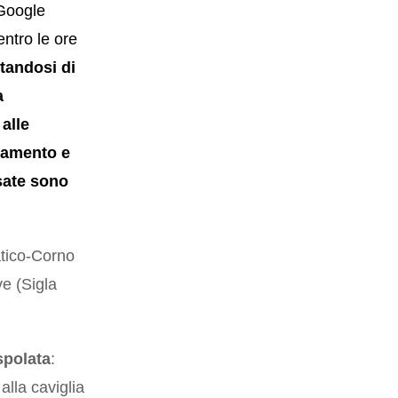
 Google
ntro le ore
ttandosi di
a
 alle
 lamento e
sate sono
atico-Corno
e (Sigla
spolata
:
alla caviglia