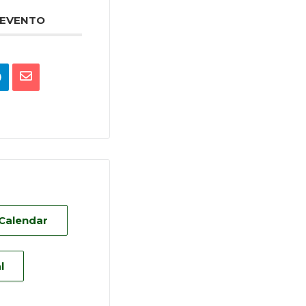
 EVENTO
 Calendar
l