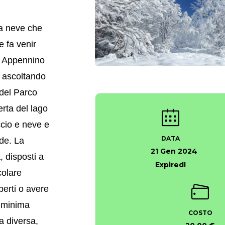
la neve che
 fa venir
l’ Appennino
, ascoltando
 del Parco
rta del lago
ccio e neve e
DATA
de. La
21 Gen 2024
, disposti a
Expired!
colare
perti o avere
a minima
COSTO
a diversa,