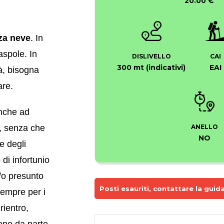
20.00 €
za neve
. In
aspole. In
DISLIVELLO
CAI
300 mt (indicativi)
EAI
tà, bisogna
are.
anche ad
ANELLO
, senza che
NO
e degli
 di infortunio
e/o presunto
Posti esauriti, contattare la guida
sempre per i
rientro,