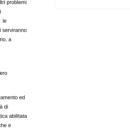
ltri problemi
di
 le
i serviranno
io, a
ero
namento ed
à di
ca abilitata
che e