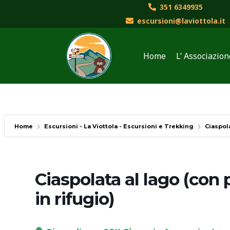
Vai
351 6349935
al
escursioni@laviottola.it
contenuto
Home
L’ Associazion
Home
Escursioni - La Viottola - Escursioni e Trekking
Ciaspol
Ciaspolata al lago (con
in rifugio)