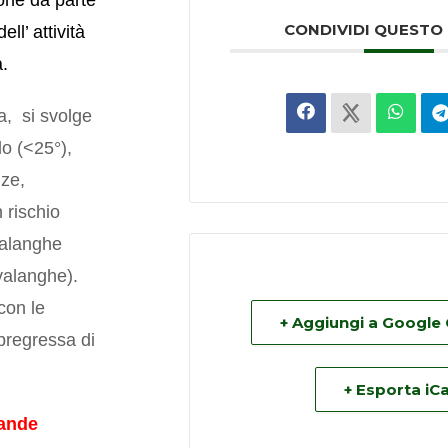
one da parte
CONDIVIDI QUESTO
ell’ attività
a.
, si svolge
o (<25°),
nze,
 rischio
 valanghe
 valanghe).
con le
+ Aggiungi a Google
 pregressa di
+ Esporta iCa
rande