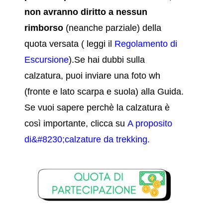
non
avranno diritto a nessun
rimborso
(neanche parziale) della
quota versata
( leggi il
Regolamento di
Escursione
).
S
e hai dubbi sulla
calzatura,
pu
oi inviare una foto wh
(fronte e lato scarpa e suola) alla Guida.
Se vuoi sapere perchè la calzatura è
così importante, clicca su
A proposito
di&#8230;calzature da trekking
.