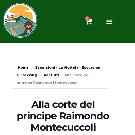
Vai
al
contenuto
0
Carrello
Home
Escursioni - La Viottola - Escursioni
e Trekking
Per tutti
Alla corte del
principe Raimondo Montecuccoli
Alla corte del
principe Raimondo
Montecuccoli