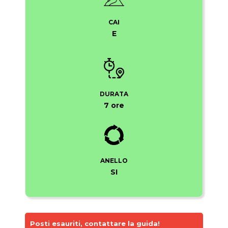
CAI
E
DURATA
7 ore
ANELLO
SI
Posti esauriti, contattare la guida!