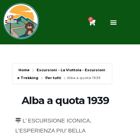
Vai
al
contenuto
0
Carrello
Home
Escursioni - La Viottola - Escursioni
e Trekking
Per tutti
Alba a quota 1939
Alba a quota 1939
L’ ESCURSIONE ICONICA,
L’ESPERIENZA PIU’ BELLA