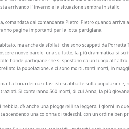
sta arrivando l’ inverno e la situazione sembra in stallo.
na, comandata dal comandante Pietro: Pietro quando arriva 
eranno pagine importanti per la lotta partigiana.
abitato, ma anche da sfollati che sono scappati da Porrett
noscere nuove parole, una su tutte, la più drammatica: si sc
alle bande partigiane che si spostano da un luogo all’ altro
trellato la popolazione, e ci sono morti, tanti morti, in ma
ema. La furia dei nazi-fascisti si abbatte sulla popolazione, 
straziati. Si conteranno 560 morti, di cui Anna, la più giovane
 nebbia, c’è anche una pioggerellina leggera. I giorni in qu
sta scendendo una colonna di tedeschi, con un ordine ben pre