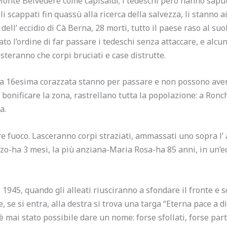
 Monte Belvedere come capisaldi; i tedeschi però hanno sapu
li scappati fin quassù alla ricerca della salvezza, li stanno 
ell’ eccidio di Cà Berna, 28 morti, tutto il paese raso al suol
to l’ordine di far passare i tedeschi senza attaccare, e alcun
steranno che corpi bruciati e case distrutte.
lla 16esima corazzata stanno per passare e non possono aver
 bonificare la zona, rastrellano tutta la popolazione: a Ronch
a.
e fuoco. Lasceranno corpi straziati, ammassati uno sopra l’ 
o-ha 3 mesi, la più anziana-Maria Rosa-ha 85 anni, in un’ecci
945, quando gli alleati riusciranno a sfondare il fronte e sc
 e, se si entra, alla destra si trova una targa “Eterna pace a d
 mai stato possibile dare un nome: forse sfollati, forse partig