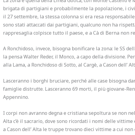
La zona è quella della Linea Gotica, con Monte Castello e
brigata di partigiani e probabilmente la popolazione, i civi
il 27 settembre, la stessa colonna si era resa responsabile d
sono stati attaccati dai partigiani, qualcuno non ha rispetta
rappresaglia colpisce tutto il paese, e a Cà di Berna non re
A Ronchidoso, invece, bisogna bonificare la zona: le SS de
la pensa Walter Reder, il Monco, a capo della divisione.
Per
alla Lama, a Ronchidoso di Sotto, al Cargè, a Cason dell’ Alt
Lasceranno i borghi bruciare, perché alle case bisogna dar
famiglie distrutte.
Lasceranno 69 morti, il più giovane-Renz
Appennino.
I corpi non avranno degna e cristiana sepoltura se non nel 1
Alta c’è il sacrario, dove sono ricordati i nomi delle vittime
a Cason dell’ Alta le truppe trovano dieci vittime a cui non è