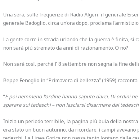
Una sera, sulle frequenze di Radio Algeri, il generale Eisen
generale Badoglio, circa un’ora dopo, proclama l’armistizio
La gente corre in strada urlando che la guerra è finita, si c
non sarà più stremato da anni di razionamento. O no?
Non sarà così, perché l’ 8 settembre non segna la fine della
Beppe Fenoglio in “Primavera di bellezza” (1959) racconta l
“
E poi nemmeno l’ordine hanno saputo darci. Di ordini ne è 
sparare sui tedeschi – non lasciarsi disarmare dai tedesch
Inizia un periodo terribile, la pagina più buia della nostra 
era stato un buon autunno, da ricordare: i campi avevano 
tedeschi. La Linea Gotica non passa tanto lontano dalle c