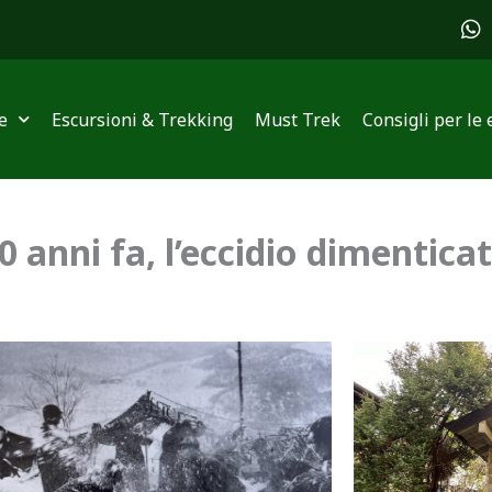
W
h
a
t
s
e
Escursioni & Trekking
Must Trek
Consigli per le 
a
p
p
0 anni fa, l’eccidio dimentica