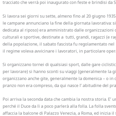
tracciato che verrà poi inaugurato con feste e brindisi da S
Si lavora sei giorni su sette, almeno fino al 20 giugno 1935 
le campane annunciano la fine della giornata lavorativa: si
dedicata al riposo) era amministrato dalle organizzazioni d
culturali e sportive, destinate a tutti, grandi, ragazzi (e r
della popolazione, il sabato fascista fu regolamentato nel 
il regime voleva avvicinare i lavoratori, in particolare oper
Si organizzano tornei di qualsiasi sport, dalle gare ciclisti
per lavorare) si hanno sconti su viaggi (generalmente la git
organizzano anche gite, generalmente la domenica – o in oc
pranzo non era compreso, da qui nasce l’ abitudine del pra
Poi arriva la seconda data che cambia la nostra storia. E’ u
perché il Duce da lì a poco parlerà alla folla. La folla sven
affaccia la balcone di Palazzo Venezia, a Roma, ed inizia il 