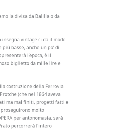
amo la divisa da Balilla o da
a insegna vintage ci dà il modo
te più basse, anche un po’ di
ppresenterà l’epoca, è il
oso biglietto da mille lire e
lla costruzione della Ferrovia
. Protche (che nel 1864 aveva
ti ma mai finiti, progetti fatti e
 e proseguirono molto
’ OPERA per antonomasia, sarà
Prato percorrerà l’intero