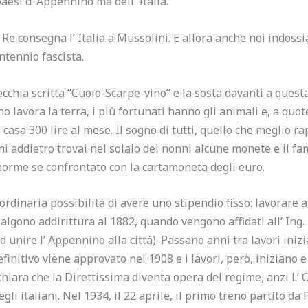
aesi d’ Appennino ma dell’ Italia.
 Re consegna l’ Italia a Mussolini. E allora anche noi indossi
ntennio fascista.
ecchia scritta “Cuoio-Scarpe-vino” e la sosta davanti a quest
no lavora la terra, i più fortunati hanno gli animali e, a quo
a casa 300 lire al mese.
Il sogno di tutti, quello che meglio ra
nni addietro trovai nel solaio dei nonni alcune monete e il fam
enorme se confrontato con la cartamoneta degli euro.
rdinaria possibilità di avere uno stipendio fisso: lavorare a
salgono addirittura al 1882, quando vengono affidati all’ Ing
 unire l’ Appennino alla città). Passano anni tra lavori inizia
 definitivo viene approvato nel 1908 e i lavori, però, iniziano
chiara che la Direttissima diventa opera del regime, anzi L
gli italiani. Nel 1934, il 22 aprile, il primo treno partito da 