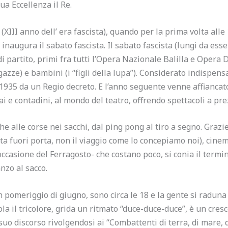
ua Eccellenza il Re.
(XIII anno dell’ era fascista), quando per la prima volta alle
 inaugura il sabato fascista. Il sabato fascista (lungi da es
i partito, primi fra tutti l’Opera Nazionale Balilla e Opera
agazze) e bambini (i “figli della lupa”). Considerato indispens
1935 da un Regio decreto. E l’anno seguente venne affiancato
ai e contadini, al mondo del teatro, offrendo spettacoli a pre
che alle corse nei sacchi, dal ping pong al tiro a segno. Graz
a fuori porta, non il viaggio come lo concepiamo noi), cinema,
casione del Ferragosto- che costano poco, si conia il termin
nzo al sacco.
n pomeriggio di giugno, sono circa le 18 e la gente si raduna n
tola il tricolore, grida un ritmato “duce-duce-duce”, è un cre
suo discorso rivolgendosi ai “Combattenti di terra, di mare, de