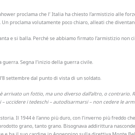
hower proclama che l’ Italia ha chiesto l’armistizio alle for
. Un proclama volutamente poco chiaro, alleati che diventano
anta e si balla. Perché se abbiamo firmato l’armistizio non ci
 guerra. Segna l’inizio della guerra civile.
’8 settembre dal punto di vista di un soldato.
arrivato un fottio, ma uno diverso dall’altro, o contrario. R
i – uccidere i tedeschi – autodisarmarsi – non cedere le arm
storia. Il 1944 è l’anno più duro, con l’inverno più freddo che
prodotto grano, tanto grano. Bisognava addirittura nasconde
ase e ha il suo cardine in Appennino sulla direttiva Monte