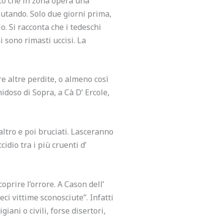
to che in zona opera una
aiutando. Solo due giorni prima,
o. Si racconta che i tedeschi
i sono rimasti uccisi. La
e altre perdite, o almeno così
idoso di Sopra, a Cà D’ Ercole,
altro e poi bruciati. Lasceranno
dio tra i più cruenti d’
oprire l’orrore. A Cason dell’
ieci vittime sconosciute”. Infatti
iani o civili, forse disertori,