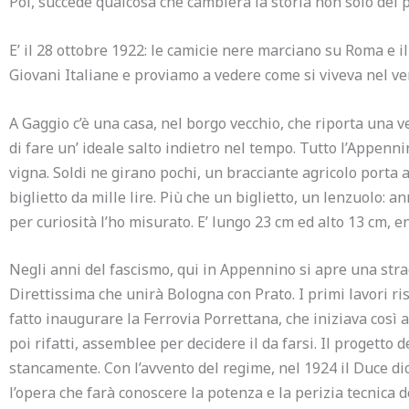
Poi, succede qualcosa che cambierà la storia non solo dei p
E’ il 28 ottobre 1922: le camicie nere marciano su Roma e il
Giovani Italiane e proviamo a vedere come si viveva nel ve
A Gaggio c’è una casa, nel borgo vecchio, che riporta una v
di fare un’ ideale salto indietro nel tempo. Tutto l’Appenni
vigna. Soldi ne girano pochi, un bracciante agricolo porta 
biglietto da mille lire. Più che un biglietto, un lenzuolo: a
per curiosità l’ho misurato. E’ lungo 23 cm ed alto 13 cm, 
Negli anni del fascismo, qui in Appennino si apre una strao
Direttissima che unirà Bologna con Prato. I primi lavori ri
fatto inaugurare la Ferrovia Porrettana, che iniziava così ad
poi rifatti, assemblee per decidere il da farsi. Il progetto
stancamente. Con l’avvento del regime, nel 1924 il Duce di
l’opera che farà conoscere la potenza e la perizia tecnica de