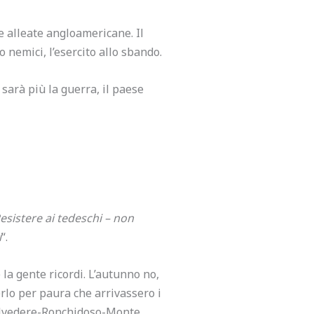
ze alleate angloamericane. Il
 nemici, l’esercito allo sbando.
 sarà più la guerra, il paese
esistere ai tedeschi – non
i
“.
 la gente ricordi. L’autunno no,
rlo per paura che arrivassero i
 Belvedere-Ronchidoso-Monte