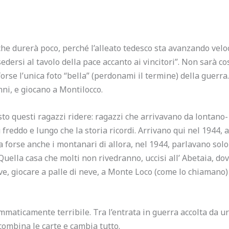
che durerà poco, perché l’alleato tedesco sta avanzando velo
dersi al tavolo della pace accanto ai vincitori”. Non sarà co
orse l’unica foto “bella” (perdonami il termine) della guerra.
nni, e giocano a Montilocco.
isto questi ragazzi ridere: ragazzi che arrivavano da lontano-
 freddo e lungo che la storia ricordi. Arrivano qui nel 1944, a
 forse anche i montanari di allora, nel 1944, parlavano solo
Quella casa che molti non rivedranno, uccisi all’ Abetaia, do
eve, giocare a palle di neve, a Monte Loco (come lo chiamano
mmaticamente terribile. Tra l’entrata in guerra accolta da url
scombina le carte e cambia tutto.