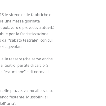
 13 le sirene delle fabbriche e
sere una mezza giornata
 Dopolavoro e prevedeva attività
abile per la fascistizzazione
 dal “sabato teatrale”, con cui
zzi agevolati.
ie alla tessera (che serve anche
 teatro, partite di calcio. Si
e “escursione” e di norma il
elle piazze, vicino alle radio,
scendo festante. Mussolini si
ll’ aria”.