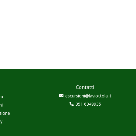
Contatti
escursioni@laviottola.it
ra
351 6349935
ni
sione
cy
à