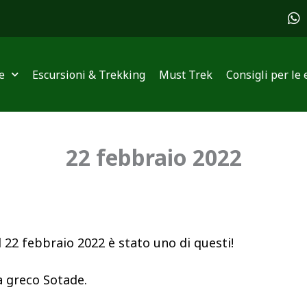
W
h
a
t
s
e
Escursioni & Trekking
Must Trek
Consigli per le 
a
p
p
22 febbraio 2022
l 22 febbraio 2022 è stato uno di questi!
a greco Sotade.