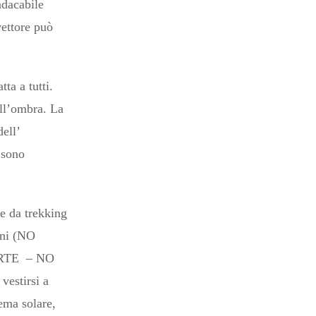
ndacabile
vettore può
ta a tutti.
all’ombra. La
dell’
 sono
re da trekking
oni (NO
RTE – NO
vestirsi a
rema solare,