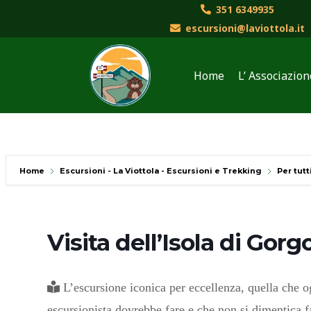
Vai
351 6349935
al
escursioni@laviottola.it
contenuto
Home
L’ Associazion
Home
Escursioni - La Viottola - Escursioni e Trekking
Per tutt
Visita dell’Isola di Gor
L’escursione iconica per eccellenza, quella che o
escursionista dovrebbe fare e che non si dimentica f