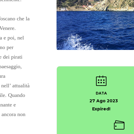
 Toscano che la
 Venere.
a e poi, nel
ono per
 dei pirati
paesaggio,
ura
nell’ attualità
DATA
ile.
Quando
27 Ago 2023
inante e
Expired!
e ancora non