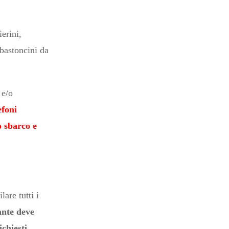
erini,
i bastoncini da
 e/o
efoni
o sbarco e
are tutti i
ante deve
ichiesti,