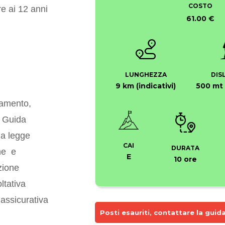
COSTO
re ai 12 anni
61.00 €
LUNGHEZZA
DIS
9 km (indicativi)
500 mt 
namento,
n Guida
la legge
CAI
DURATA
he e
E
10 ore
zione
tativa
 assicurativa
Posti esauriti, contattare la guida