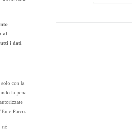
ento
a al
tti i dati
e solo con la
tando la pena
autorizzate
’Ente Parco.
, né