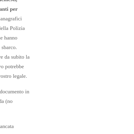
anti per
 anagrafici
della Polizia
he hanno
 sbarco.
re da subito la
ivo potrebbe
ostro legale.
 documento in
da (no
mancata