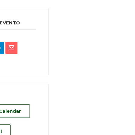
 EVENTO
 Calendar
l