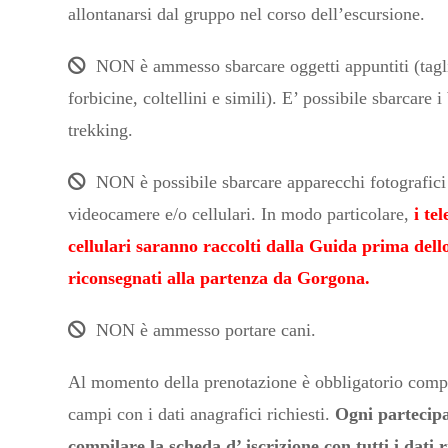
allontanarsi dal gruppo nel corso dell’escursione.
NON è ammesso sbarcare oggetti appuntiti (tagli
forbicine, coltellini e simili). E’ possibile sbarcare 
trekking.
NON è possibile sbarcare apparecchi fotografici
videocamere e/o cellulari. In modo particolare,
i tel
cellulari saranno raccolti dalla Guida prima dell
riconsegnati alla partenza da Gorgona.
NON è ammesso portare cani.
Al momento della prenotazione è obbligatorio compil
campi con i dati anagrafici richiesti.
Ogni partecip
compilare la scheda d’ iscrizione con tutti i dati r