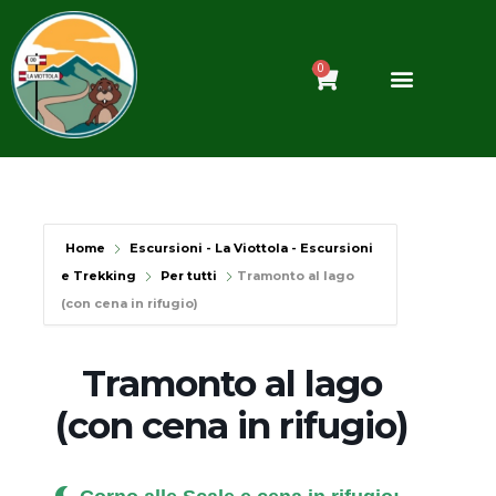
Vai
al
contenuto
0
Carrello
Home
Escursioni - La Viottola - Escursioni
e Trekking
Per tutti
Tramonto al lago
(con cena in rifugio)
Tramonto al lago
(con cena in rifugio)