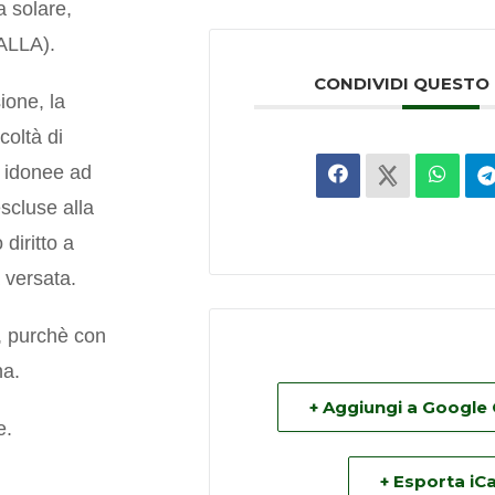
a solare,
ALLA).
CONDIVIDI QUESTO
ione, la
coltà di
n idonee ad
scluse alla
diritto a
 versata.
, purchè con
na.
+ Aggiungi a Google
e.
+ Esporta iCa