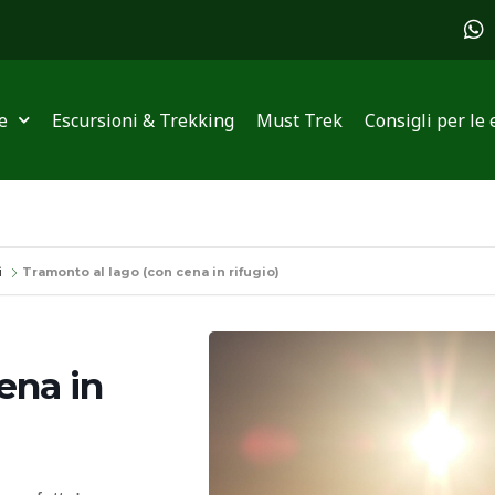
W
h
a
t
s
e
Escursioni & Trekking
Must Trek
Consigli per le 
a
p
p
i
Tramonto al lago (con cena in rifugio)
ena in