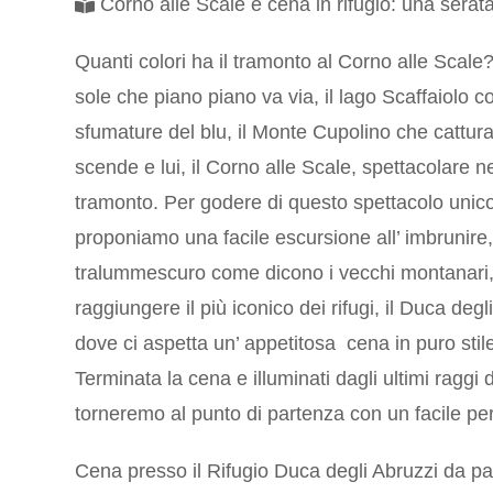
Corno alle Scale e cena in rifugio: una serata
Quanti colori ha il tramonto al Corno alle Scale
sole che piano piano va via, il lago Scaffaiolo co
sfumature del blu, il Monte Cupolino che cattura
scende e lui, il Corno alle Scale, spettacolare ne
tramonto. Per godere di questo spettacolo unic
proponiamo una facile escursione all’ imbrunire,
tralummescuro come dicono i vecchi montanari,
raggiungere il più iconico dei rifugi, il Duca degl
dove ci aspetta un’ appetitosa cena in puro sti
Terminata la cena e illuminati dagli ultimi raggi 
torneremo al punto di partenza con un facile pe
Cena presso il Rifugio Duca degli Abruzzi da p