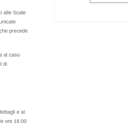
 alle Scale
unicate
 che precede
a al caso
i di
ettagli e al
le ore 18.00