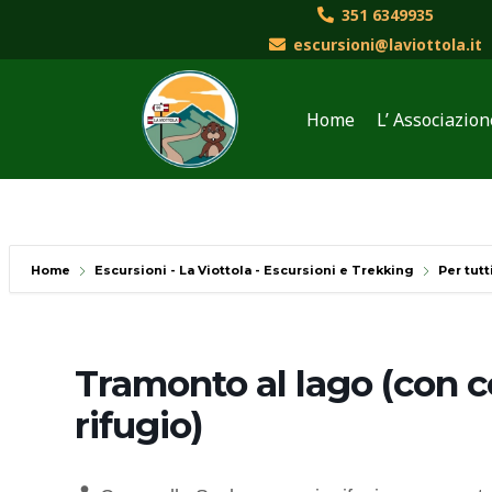
Vai
351 6349935
al
escursioni@laviottola.it
contenuto
Home
L’ Associazion
Home
Escursioni - La Viottola - Escursioni e Trekking
Per tutt
Tramonto al lago (con c
rifugio)