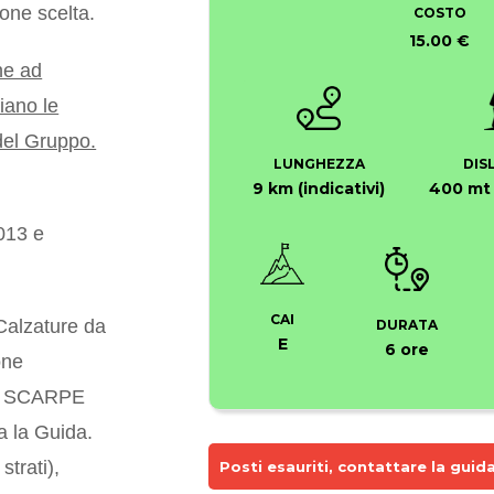
one scelta.
COSTO
15.00 €
che ad
iano le
 del Gruppo.
LUNGHEZZA
DIS
9 km (indicativi)
400 mt (
2013 e
CAI
lzature da
DURATA
E
6 ore
one
O SCARPE
a la Guida.
strati),
Posti esauriti, contattare la guida