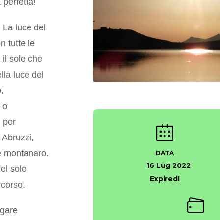
 perfetta!
? La luce del
n tutte le
 il sole che
lla luce del
o,
 o
 per
i Abruzzi,
le montanaro.
DATA
16 Lug 2022
del sole
Expired!
rcorso.
agare