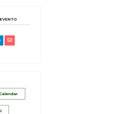
 EVENTO
 Calendar
l