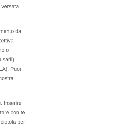
 versata.
amento da
tettiva
no o
sarli).
LA). Puoi
 nostra
. Inserire
tare con te
ciotola per