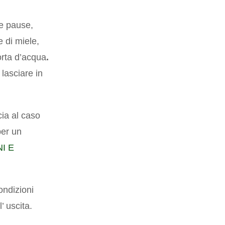
le pause,
e di miele,
orta d’acqua
.
lasciare in
ia al caso
per un
I E
ondizioni
’ uscita.