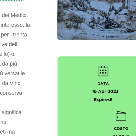
 dei Medici,
 interesse, la
per i trenta
ive dell’
ello) è
a da più
ù versatile
 da Vinci
DATA
16 Apr 2023
 conserva
Expired!
.
significa
gna
COSTO
neti ma