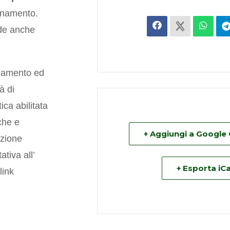
lenamento.
iede anche
namento ed
à di
ca abilitata
che e
+ Aggiungi a Google
azione
tiva all’
+ Esporta iCa
link