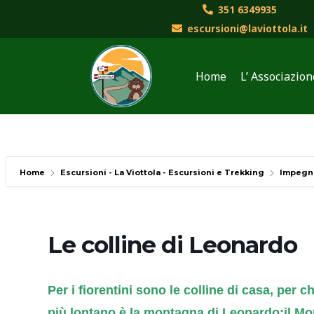
Vai
351 6349935
al
escursioni@laviottola.it
contenuto
Home
L’ Associazion
Home
Escursioni - La Viottola - Escursioni e Trekking
Impegn
Le colline di Leonardo
Per i fiorentini sono le colline di casa, per ch
più lontano è la montagna di Leonardo:il Mo