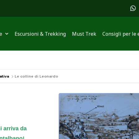
W
h
a
t
s
e
Escursioni & Trekking
Must Trek
Consigli per le 
a
p
p
ativa
Le colline di Leonardo
i arriva da
ntalbano!