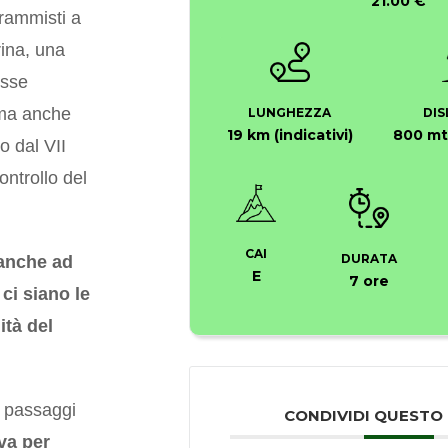
21.00 €
frammisti a
ina, una
esse
i ma anche
LUNGHEZZA
DIS
19 km (indicativi)
800 mt 
o dal VII
ontrollo del
CAI
DURATA
 anche ad
E
7 ore
ci siano le
ità del
o passaggi
CONDIVIDI QUESTO
va per