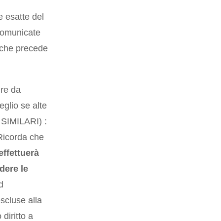
e esatte del
comunicate
 che precede
ure da
glio se alte
SIMILARI) :
 Ricorda che
effettuerà
dere le
d
scluse alla
diritto a