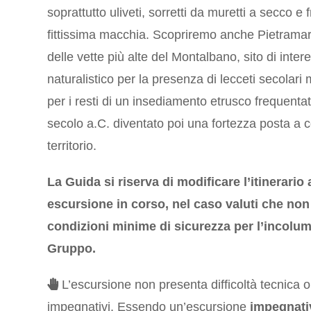
soprattutto uliveti, sorretti da muretti a secco e 
fittissima macchia. Scopriremo anche Pietramar
delle vette più alte del Montalbano, sito di inter
naturalistico per la presenza di lecceti secolar
per i resti di un insediamento etrusco frequentat
secolo a.C. diventato poi una fortezza posta a c
territorio.
La
Guida si riserva di modifica
r
e l’itin
erario
escursione in corso, nel caso valuti che non 
condizioni minime di sicurezza per l’incolum
Gruppo.
L’escursione non presenta difficoltà tecnica 
impegnativi. Essendo un’escursione
impegnati