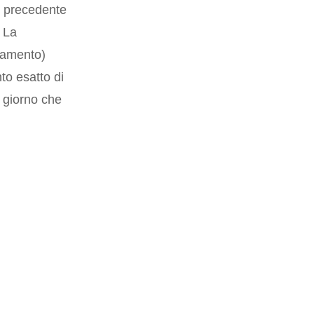
no precedente
. La
llamento)
nto esatto di
l giorno che