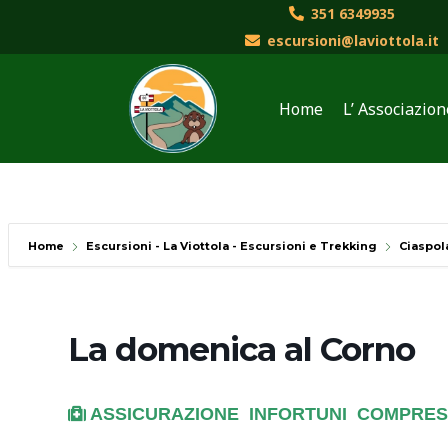
Vai
351 6349935
al
escursioni@laviottola.it
contenuto
Home
L’ Associazion
Home
Escursioni - La Viottola - Escursioni e Trekking
Ciaspol
La domenica al Corno
ASSICURAZIONE INFORTUNI C