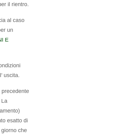
r il rientro.
ia al caso
per un
I E
ondizioni
’ uscita.
no precedente
. La
llamento)
nto esatto di
l giorno che