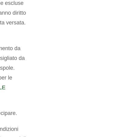
ne escluse
nno diritto
ta versata.
mento da
sigliato da
spole.
per le
LE
cipare.
ondizioni