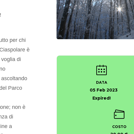
!
utto per chi
 Ciaspolare è
voglia di
ino
, ascoltando
DATA
 del Parco
05 Feb 2023
Expired!
ione; non è
nza di
ine a
COSTO