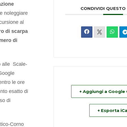
azione
CONDIVIDI QUESTO
le noleggiare
cursione al
ro di scarpa
umero di
 alle Scale-
 Google
ntro le ore
nto esatto di
+ Aggiungi a Google
so di
+ Esporta iCa
atico-Corno