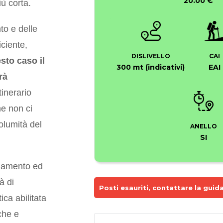
20.00 €
ù corta.
to e delle
ciente,
DISLIVELLO
CAI
sto caso il
300 mt (indicativi)
EAI
rà
tinerario
he non ci
olumità del
ANELLO
SI
namento ed
à di
Posti esauriti, contattare la guida
ca abilitata
che e