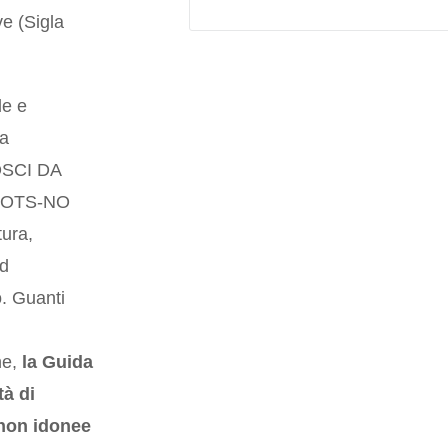
e (Sigla
le e
ia
OSCI DA
OOTS-NO
tura,
ed
o. Guanti
ne,
la Guida
tà di
 non idonee