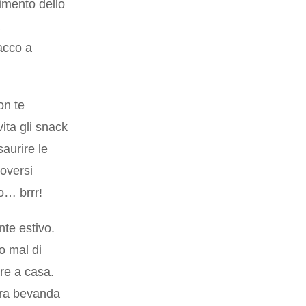
imento dello
a
acco a
on te
vita gli snack
saurire le
doversi
o… brrr!
te estivo.
so mal di
are a casa.
tra bevanda