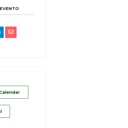
 EVENTO
 Calendar
l