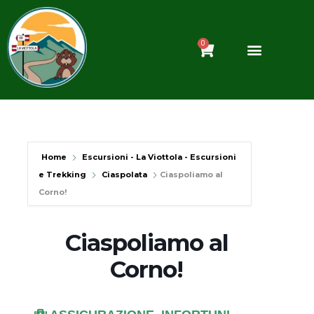
Vai
al
contenuto
0
Carrello
Home
Escursioni - La Viottola - Escursioni
e Trekking
Ciaspolata
Ciaspoliamo al
Corno!
Ciaspoliamo al
Corno!