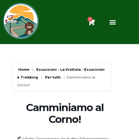
Vai
al
contenuto
0
Carrello
Home
Escursioni - La Viottola - Escursioni
e Trekking
Per tutti
Camminiamo al
Corno!
Camminiamo al
Corno!