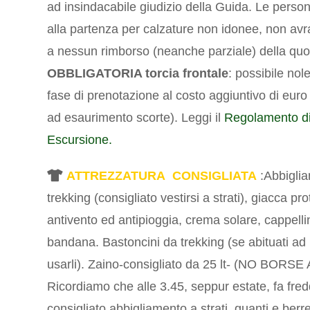
ad insindacabile giudizio della Guida. Le perso
alla partenza per calzature non idonee, non avra
a nessun rimborso (neanche parziale) della quo
OBBLIGATORIA torcia frontale
: possibile nol
fase di prenotazione al costo aggiuntivo di euro 
ad esaurimento scorte).
Leggi il
Regolamento d
Escursione.
ATTREZZATURA CONSIGLIATA
:Abbigli
trekking (consigliato vestirsi a strati), giacca pro
antivento ed antipioggia, crema solare, cappelli
bandana. Bastoncini da trekking (se abituati ad
usarli).
Zaino-consigliato da 25 lt- (NO BORSE
Ricordiamo che alle 3.45, seppur estate, fa fre
consigliato abbigliamento a strati, guanti e berr