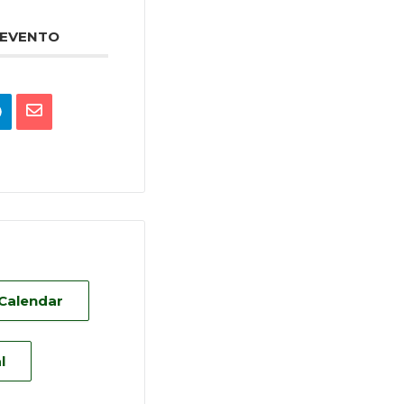
 EVENTO
 Calendar
l