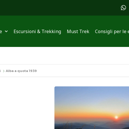
W
h
a
t
s
e
Escursioni & Trekking
Must Trek
Consigli per le 
a
p
p
i
Alba a quota 1939