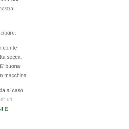
 nostra
cipare.
a con te
utta secca,
E’ buona
in macchina.
ia al caso
per un
I E