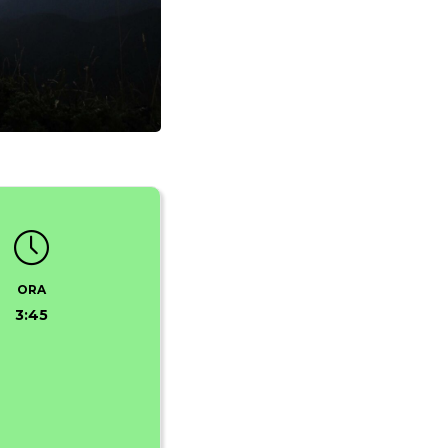
ORA
3:45