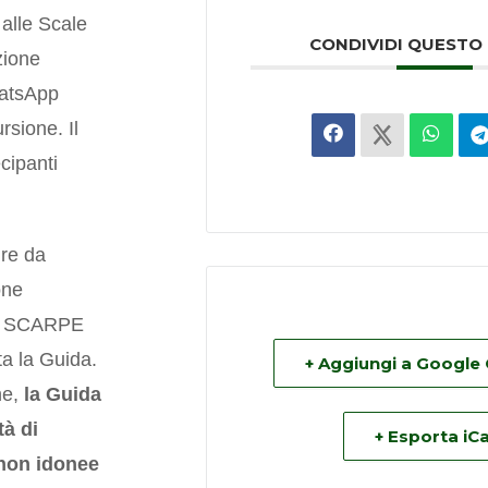
alle Scale
CONDIVIDI QUESTO
zione
hatsApp
rsione. Il
cipanti
ure da
one
O SCARPE
ta la Guida.
+ Aggiungi a Google
ne,
la Guida
tà di
+ Esporta iCa
 non idonee