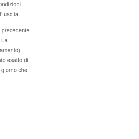
ondizioni
’ uscita.
no precedente
. La
llamento)
nto esatto di
l giorno che