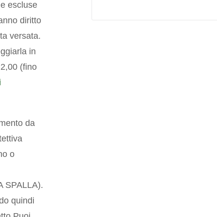
ne escluse
nno diritto
ta versata.
eggiarla in
2,00 (fino
i
amento da
tettiva
no o
 A SPALLA).
ddo quindi
etto.Puoi