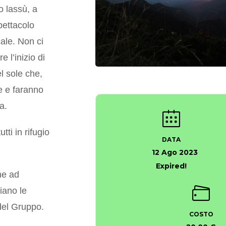
o lassù, a
ettacolo
cale. Non ci
 l’inizio di
l sole che,
te e faranno
a.
ti in rifugio
DATA
12 Ago 2023
Expired!
che ad
iano le
 del Gruppo.
COSTO