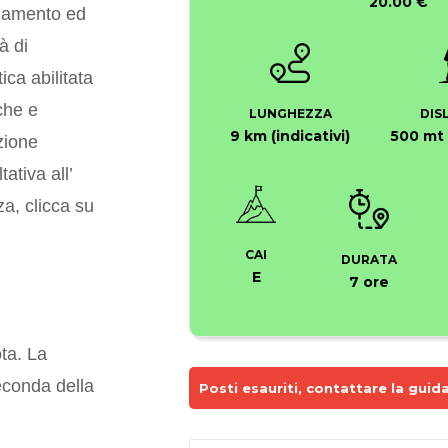
20.00 €
namento ed
à di
ca abilitata
che e
LUNGHEZZA
DIS
9 km (indicativi)
500 mt 
zione
tiva all’
za, clicca su
CAI
DURATA
E
7 ore
ta. La
econda della
Posti esauriti, contattare la guida