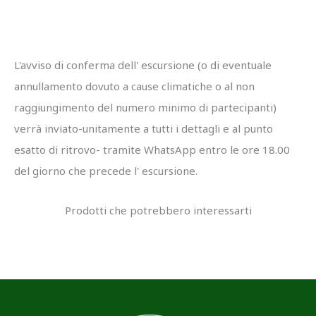
L'avviso di conferma dell' escursione (o di eventuale
annullamento dovuto a cause climatiche o al non
raggiungimento del numero minimo di partecipanti)
verrà inviato-unitamente a tutti i dettagli e al punto
esatto di ritrovo- tramite WhatsApp entro le ore 18.00
del giorno che precede l' escursione.
#PiediStanchieCuoreFelice
#PiediStanchieCuoreFelice
#PiediStanchieCuoreFelice
Gift Card Visita a
Prodotti che potrebbero interessarti
Gift Card Escursione
Gorgona
Gift Card Visita a
Pianosa